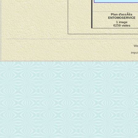
Plan d'accÃšs
ENTOMOSERVICE
1 image
6259 visites
We
impu