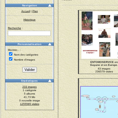
Navigation
Accueil
|
Plan
Historique
Recherche
:
Personnalisation
Montrer... :
Nom des catégories
Nombre d'images
ENTOMOSERVICE en
Guyane et en Europe.
43 images
236579 visites
Statistiques
233 images
1 catégorie
5 albums
41,73 Mo
0 nouvelle image
1255585 visites