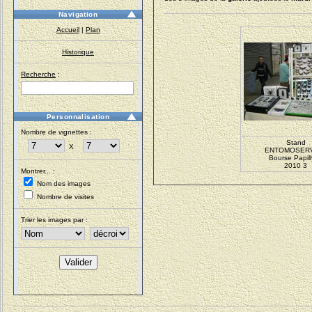
Navigation
Accueil
|
Plan
Historique
Recherche
:
Personnalisation
Nombre de vignettes :
Stand
X
ENTOMOSER
Bourse Papil
2010 3
Montrer... :
Nom des images
Nombre de visites
Trier les images par :