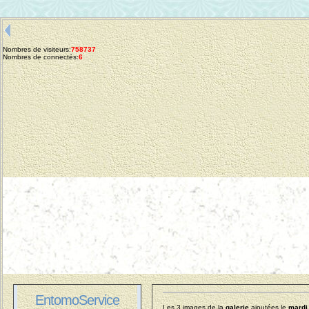
Nombres de visiteurs:
758737
Nombres de connectés:
6
EntomoService
Les 3 images de la
galerie
ajoutées le
mardi