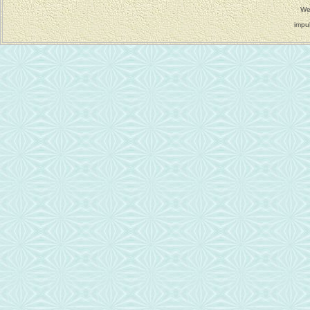
We
impu