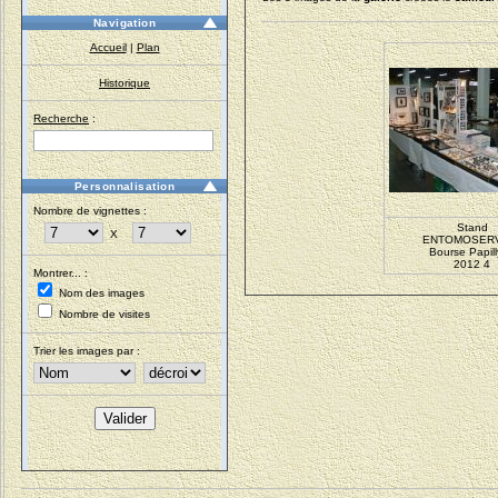
Navigation
Accueil
|
Plan
Historique
Recherche
:
Personnalisation
Nombre de vignettes :
Stand
X
ENTOMOSER
Bourse Papil
2012 4
Montrer... :
Nom des images
Nombre de visites
Trier les images par :