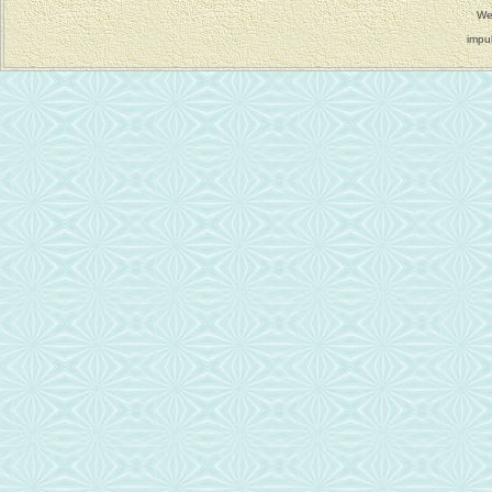
We
impu