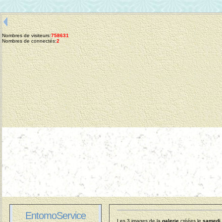
Nombres de visiteurs:
758631
Nombres de connectés:
2
EntomoService
Les 3 images de la
galerie
créées le
samedi