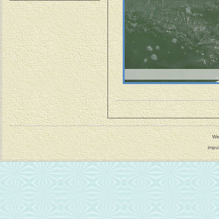
We
impu