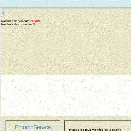
Nombres de visiteurs:
758526
Nombres de connectés:
9
EntomoService
Images
les plus visitées
de la galerie