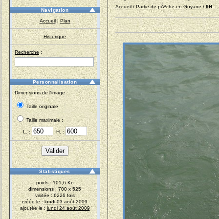
Accueil
/
Partie de pÃªche en Guyane
/
9H
Navigation
Accueil
|
Plan
Historique
Recherche
:
Personnalisation
Dimensions de l'image :
Taille originale
Taille maximale :
L. :
H. :
Statistiques
poids : 101,6 Ko
dimensions : 700 x 525
visitée : 6226 fois
créée le :
lundi 03 août 2009
ajoutée le :
lundi 24 août 2009